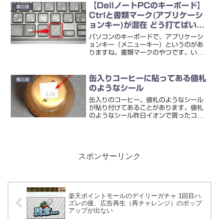
めジェル＞顔・からだ用と書かれていま
【DellノートPCのキーボード】
備忘録
す。op...
Ctrlと書類マーク(アプリケーシ
ョンキー)が混在 どう打てばい
い？
パソコンのキーボードで、アプリケーシ
ョンキー（メニューキー）というのがあ
りますね。書類マークのやつです。いま
使っているDELLのノートパソコンで
は、このようになっています。「Ctrl」
と混在というか、一緒のところにありま
缶入りコーヒーに貼ってある値札
備忘録
す。このキーボードを...
のようなシール
缶入りのコーヒー。値札のようなシール
が貼り付けてあることがあります。値札
のようなシール昨日イオンで買ったコー
ヒーです↓どういった意味合いがあるの
でしょう？購入した日（2.2）から考え
ると、「入荷した日」か「陳列棚に並べ
た日」が考えられそう。...
スポンサーリンク
楽天ポイントモールのデイリーガチャ 1回目ハ
ズレの後、広告再生（再チャレンジ）のポップ
アップが出ない