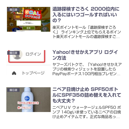
すると、こうなります！省略の波線を入
れる「なんか、データ詐欺（グラフマジ
遺跡探検すごろく 2000位内に
備忘録
ック？）っぽくて、イヤだ...
入るにはいつゴールすればいい
の？
楽天ポイントモール「遺跡探検すごろ
く」 ラインキング上位でもらえるポイン
ト楽天ポイントモールの遺跡探検すごろ
く。ゴールすると3ポイントをもらえま
すが、2,000位以内だと最大5,000ポイ
ントをもらえます。楽天ポイントモール |
Yahoo!きせかえアプリ ログイ
備忘録
遊んで、買...
ン方法
ヤフーズバトクで、「Yahoo!きせかえア
プリの検索ウィジェットを設置したら
PayPayボーナス100円相当プレゼン
ト」ってのをやっています。キャンペー
ン期間は、2021年2月9日（火）12時
00分～2021年3月2日（火）11時59
ニベア日焼け止め SPF50ボト
備忘録
分です...
ルにSPF35の詰め替えを入れて
も大丈夫？
ニベアＵＶ ウォータージェルSPF50 ポ
ンプ 140gいま使っているニベアの日焼
け止めアイテムです。正式な商品名って
どれ？製品裏側には販売名 ニベアSUN
角層ケアウォータージェル50＜日焼け止