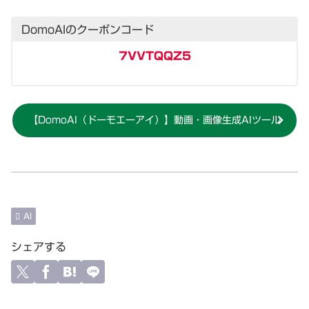
DomoAIのクーポンコード
7VVTQQZ5
【DomoAI（ドーモエーアイ）】動画・画像生成AIツール
AI
シェアする