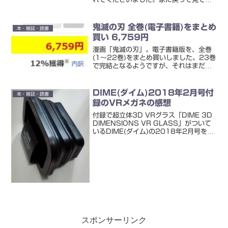
たら、キャンペーンをやっていて、その
案内やらが書かれているしおりでした。
★必ずもらえる → LINEとかで使える人
鬼滅の刃 全巻(電子書籍)をまとめ
本・雑誌・読書
気コミックスのスタン...
買い 6,759円
漫画「鬼滅の刃」。電子書籍版を、全巻
(1～22巻)をまとめ買いしました。23巻
で完結となるようですが、それはまだ発
売されていません。2020年12月4日に
発売となるようです。ともかく、いま出
ている1～22巻をセット買い。鬼滅の刃
DIME(ダイム)2018年2月号付
本・雑誌・読書
全巻セット...
録のVRメガネの感想
付録で超立体3D VRグラス「DIME 3D
DIMENSIONS VR GLASS」がついて
いるDIME(ダイム)の2018年2月号を購
入しました。付録のVRメガネです↓たた
んである状態は、なかなかの薄さ。蛇腹
のようになって収納されている...
スポンサーリンク