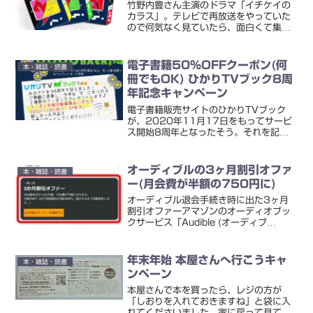
竹野内豊さん主演のドラマ「イチケイの
カラス」。テレビで再放送をやっていた
ので何気なく見ていたら、面白くて集中
して見てしまいました。まもなく映画版
も公開されるんですね。（2023年1月
13日劇場公開予定）で、そのドラマの原
電子書籍50%OFFクーポン(何
本・雑誌・読書
作をチェックしてみた...
冊でもOK) ひかりTVブック8周
年記念キャンペーン
電子書籍販売サイトのひかりTVブック
が、2020年11月17日をもってサービ
ス開始8周年となったそう。それを記念
してキャンペーンをやっています。期間
中、何冊でも使える50%OFFクーポンコ
ードが出ていますので、「鬼滅の刃」全
オーディブルの3ヶ月割引オファ
本・雑誌・読書
巻セットまとめ買...
ー(月会費が半額の750円に)
オーディブル退会手続き時に出た3ヶ月
割引オファーアマゾンのオーディオブッ
クサービス「Audible (オーディブ
ル)」。月1,500円はちと高い・・・って
ことで退会手続きを進めていたところ。
3ヶ月割引オファーってのが出てきまし
年末年始 本屋さんへ行こうキャ
本・雑誌・読書
た。Audib...
ンペーン
本屋さんで本を買ったら、レジの方が
「しおりを入れておきますね」と袋に入
れてくださいました。家に戻って見てみ