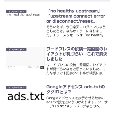
「no healthy upstream」
インターネット
「upstream connect error
or disconnect/reset
before headers. reset
そういえば、今日楽天にログインしよう
reason: connection
としたとき。なんかエラーになりまし
た。エラーメッセージは「no healthy
failure」
upstream」ですって。その後には、こ
ういった画面も↓メッセージは
「upstream connect error or ...
ワードプレスの投稿一覧画面のレ
インターネット
イアウトが見づらい→これで解決
しました
ワードプレスの投稿一覧画面。レイアウ
トが見づらいなぁと思っていました。こ
んな感じで↓記事タイトルが縦長に表示
され、一記事の縦幅がだいぶ大きいで
す。これ、ある設定を変えたら、あっさ
り解決しました。やり方はこうです。表
Googleアドセンス ads.txtの
インターネット
示オプションをクリックワー...
タグIDとは？
Googleアドセンスを表示させるための
ads.txt設定というのがあります。シーサ
ーブログやソネットブログなどのヘルプ
を見ていたら、「アカウントID」という