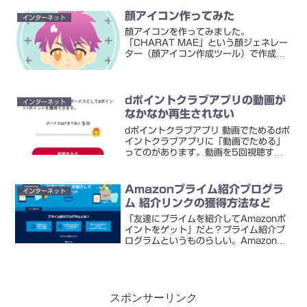
のと、「タグID」というのがありまし
た。例）AdSenseの場合google.co...
顔アイコン作ってみた
インターネット
顔アイコンを作ってみました。
「CHARAT MAE」という顔ジェネレー
ター（顔アイコン作成ツール）で作成。
無料で使えます。インストールとかも不
要です。
dポイントクラブアプリの動画が
インターネット
なかなか再生されない
dポイントクラブアプリ 動画でためるdポ
イントクラブアプリに「動画でためる」
ってのがあります。動画を5回視聴する
と1ポイントがもらえます。ポイントは1
日1回獲得可能。タップしても動画が再
生されず、見られないしかし「動画をみ
Amazonプライム紹介プログラ
インターネット
る」ボタンを押して...
ム 紹介リンクの獲得方法など
「友達にプライムを紹介してAmazonポ
イントをゲット」だと？プライム紹介プ
ログラムというものらしい。Amazonプ
ライム紹介プログラム初めて知っ
た・・・いつからやっていたんだ！？
Amazonプライム紹介プログラムのリン
クはどこで発行できる...
スポンサーリンク