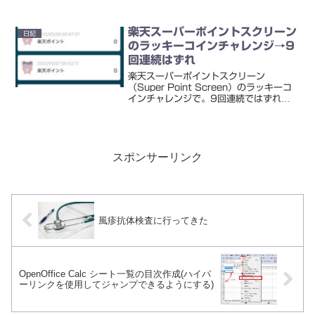
在)→タイトーオンラインクレーンゲーム
を1日1回無料でプレイできるこれをやっ
ていたところ。景品が取れたっ！と思い
楽天スーパーポイントスクリーン
日記
きや・・・なぜ...
のラッキーコインチャレンジ→9
回連続はずれ
楽天スーパーポイントスクリーン
（Super Point Screen）のラッキーコ
インチャレンジで。9回連続ではずれが
出ました。10回連続も（これまでに2
回）経験しているので、自分としては／
またですか＼的な感想だな。
スポンサーリンク
風疹抗体検査に行ってきた
OpenOffice Calc シート一覧の目次作成(ハイパ
ーリンクを使用してジャンプできるようにする)