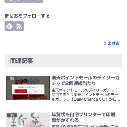
まぜおをフォローする
まぜお
関連記事
楽天ポイントモールのデイリーガ
日記
チャで2回連続当たり
楽天ポイントモールのデイリーガチャ 1
回目で当たり楽天ポイントモールのモー
ルガチャ。「Daily Chanceくじ」からこ
れになったのは2022年5月12日かな？
で、なかなか1回目では当選しなかった
のですが・・・ようやく出てくれまし
年賀状を自宅プリンターで印刷
日記
た！2回...
黒がかすれる
年賀状作成を自宅プリンターを使ってや