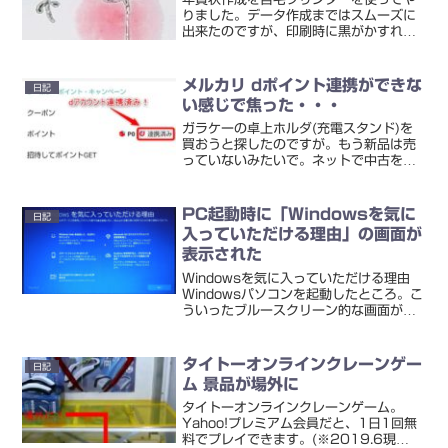
りました。データ作成まではスムーズに
出来たのですが、印刷時に黒がかすれて
うまく出ない現象が発生・・・こんな感
じです↓クリーニングを何度かし、それ
でもダメで一晩置く。黒のインクが切れ
メルカリ dポイント連携ができな
日記
たので新しいのに交換して...
い感じで焦った・・・
ガラケーの卓上ホルダ(充電スタンド)を
買おうと探したのですが。もう新品は売
っていないみたいで。ネットで中古を手
に入れることにしました。メルカリで出
品されている方がいたので、自分はまだ
アカウントを持っていませんでしたが、
PC起動時に「Windowsを気に
日記
登録。で、いまメルカリ...
入っていただける理由」の画面が
表示された
Windowsを気に入っていただける理由
Windowsパソコンを起動したところ。こ
ういったブルースクリーン的な画面が表
示されました。なんだろう。初めて見た
と思うけれど。なんか日本語が変なとこ
ろもあるし、「コンピューターウイルス
タイトーオンラインクレーンゲー
日記
に感染か！？」...
ム 景品が場外に
タイトーオンラインクレーンゲーム。
Yahoo!プレミアム会員だと、1日1回無
料でプレイできます。(※2019.6現