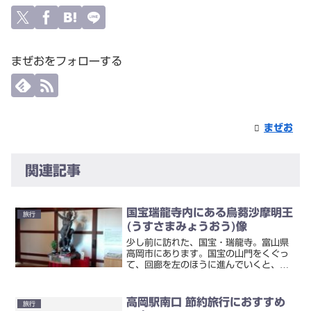
まぜおをフォローする
まぜお
関連記事
国宝瑞龍寺内にある烏蒭沙摩明王
旅行
(うすさまみょうおう)像
少し前に訪れた、国宝・瑞龍寺。富山県
高岡市にあります。国宝の山門をくぐっ
て、回廊を左のほうに進んでいくと、ど
なたかがいらっしゃる様子。近づいてい
ってみると・・・烏蒭沙摩明王(うすさま
みょうおう)さま！トイレの神様ですよ
高岡駅南口 節約旅行におすすめ
旅行
ね。「どうしてこちらに...