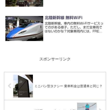
16m(15m85cm)。下の台座部を除い
た坐像高さは7m43cmのようです。こ
れは、奈良の東大寺大仏（座高14.98
ｍ）のほぼ半分。高岡駅...
北陸新幹線 無料WiFi
旅行
北陸新幹線、車内の無料Wi-Fiサービスっ
てのがある様子。ただし、まだ全車両で
はないのかな？対象車両内には、FREE
Wi-Fiなどと記載されたステッカーが貼ら
れています。（参考）新幹線車内無料Wi-
Fiサービス：JRおでかけネットしか
し、...
スポンサーリンク
ミニバン型タクシー 乗車料金は普通車と同じ？