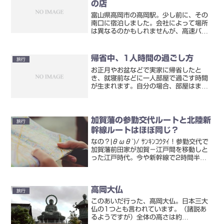
の店
富山県高岡市の高岡駅。少し前に、その
南口に宿泊しました。会社によって場所
は異なるのかもしれませんが、高速バス
の停車場所（停留所？）もありました。
そのあたりにホテル宿泊するとき、少し
でも節約したい人におすすめのお店があ
帰省中、1人時間の過ごし方
旅行
るので、覚えているうちに...
お正月やお盆などで実家に帰省したと
き、就寝前などに一人部屋で過ごす時間
が生まれます。自分の場合、部屋はまだ
残されていますが、テレビとかはなくて
なかなか寂しい感じの状況になります。
母が風呂場やキッチンで使っている古い
ラジカセを借りて持ってきて...
加賀藩の参勤交代ルートと北陸新
旅行
幹線ルートはほぼ同じ？
なの？|θωθ`)/ ｻﾝｷﾝｺｳﾀｲ！参勤交代で
加賀藩前田家が加賀－江戸間を移動しと
った江戸時代。今や新幹線で2時間半で
移動できるけど、当時は2週間近くかか
っとったんやって！そんな参勤交代と北
陸新幹線ルートがほぼ一緒なんやよ！驚
高岡大仏
き！ pi...
旅行
このあいだ行った、高岡大仏。日本三大
仏の1つとも言われています。（諸説あ
るようですが）全体の高さは約