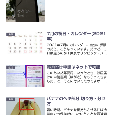
り場で待っていたらすぐに来たのです
が、そのタクシーがミニバン型（ミニワ
ゴン型）のタイプでした。「これって、
料金はどうなるの・・・？」...
7月の祝日・カレンダー(2021
生活
年)
2021年7月のカレンダー。自分の手帳
のだと、こうなっています。だけど、こ
れは違うのか！東京オリンピック・パラ
リンピック開催のため変更に東京オリン
ピック・パラリンピックが開催されるた
めに、祝日が変更となっています。祝日
転居届け申請はネットで可能
生活
の勘違いに注意！東京オ...
このあいだ郵便局にいったとき、転居届
けの申請書類（はがき）をもらってきま
した。で、そこに付いてたのですが、い
まはネットでも申請できるようになって
いるんですね。「e転居」で検索するとい
いようです。これか。■最寄の郵便局に
置いてあった転居届けの...
バナナのヘタ部分 切り方・分け
生活
方
暑い時期、バナナを長持ちさせるには冷
蔵庫での保存がいいということを最近知