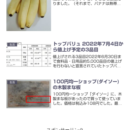
りました。（それまで、バナナは熱帯産
なので冷蔵庫保存NGって知識が入ってい
ました・・・）で、そのとき、できれば
1本1本分けて、ラップなどに包んで保存
するのがいいようです...
トップバリュ 2022年7月4日か
生活
ら値上げ予定の3品目
値上げされる3品目2022年6月30日ま
で食料品・日用品約5,000品目の値上げ
を行わないと宣言されていたトップバリ
ュ。7月からはどうなるんだ？と気にな
っていましたけれど。値上げするのは3
品目のみとのこと！／で、値上げされる
100円均一ショップ(ダイソー)
生活
3品目ってどれ？...
の木製まな板
100円均一ショップ「ダイソー」に、木
製まな板があったので買って使っていま
した。価格は税込み108円でした。最初
のうちはよかったのですが、すぐに汚れ
というか、シミ的なのが目立つような感
じに。あ
と ・ ・ ・ ・ ・ ・ ・ ・な
んと、割れて...
スポンサーリンク