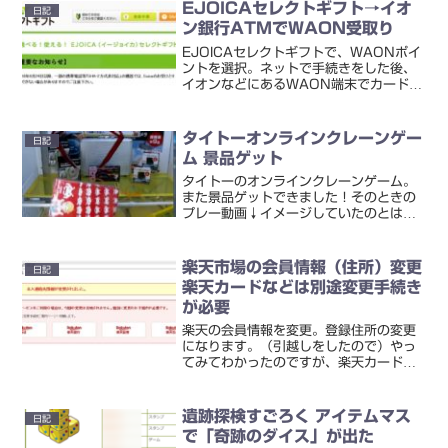
EJOICAセレクトギフト→イオ
日記
ン銀行ATMでWAON受取り
EJOICAセレクトギフトで、WAONポイ
ントを選択。ネットで手続きをした後、
イオンなどにあるWAON端末でカードに
チャージします。自分の場合、イオン銀
行ATMで「WAON機能付きイオンカー
ド」に入れたかったのですが、そのやり
タイトーオンラインクレーンゲー
日記
方がどこに書い...
ム 景品ゲット
タイトーのオンラインクレーンゲーム。
また景品ゲットできました！そのときの
プレー動画↓イメージしていたのとは違
う動きでポロッと落ちてくれた、いわば
ラッキーな形でしたけれど。ともかく嬉
しい。これで、景品獲得は2回目となり
楽天市場の会員情報（住所）変更
日記
ます。1回目はこれ⇒タイ...
楽天カードなどは別途変更手続き
が必要
楽天の会員情報を変更。登録住所の変更
になります。（引越しをしたので）やっ
てみてわかったのですが、楽天カードや
楽天銀行などの住所変更手続きは別途必
要なんですね。自分は、■楽天カード■
楽天銀行■楽天証券を使っているので、
遺跡探検すごろく アイテムマス
日記
それぞれ手続きが必要。ネ...
で「奇跡のダイス」が出た