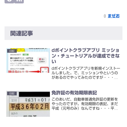
まぜお
関連記事
dポイントクラブアプリ ミッショ
日記
ン・チュートリアルが達成できな
い
dポイントクラブアプリを新規インストー
ルしました。で、ミッションやというの
があるのでやってみたのですが・・・な
んか変な感じ。ミッションで達成できる
ものとできないものがある3つのミッシ
ョンが表示され、そのうち一番下のだけ
免許証の有効期限表記
日記
達成できました。ミッシ...
このあいだ、自動車普通免許証の更新を
やったのですが。有効期限の表記、まだ
平成（元号のみ）なんですね・・・平成
36年か。今後、西暦と元号との併記に変
わっていく予定ですが、それは今年の3
月以降。システム改修ができた都道府県
から順次ってことみたい...