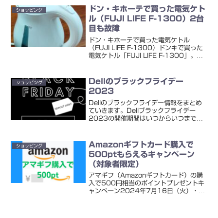
ドン・キホーテで買った電気ケト
ショッピング
ル（FUJI LIFE F-1300）2台
目も故障
ドン・キホーテで買った電気ケトル
（FUJI LIFE F-1300）ドンキで買った
電気ケトル「FUJI LIFE F-1300」。購
入は2台目です。1台目は購入から6ヶ月
を超えた後に故障1台目は買ってから6ヶ
月とすこし経ったタイミングで故障...
Dellのブラックフライデー
ショッピング
2023
Dellのブラックフライデー情報をまとめ
ていきます。Dellブラックフライデー
2023の開催期間はいつからいつまで？
Dellの2023年ブラックフライデー開催
期間は次のようになっています。2023
年11月21日(火)午前中～12月4日(月)...
Amazonギフトカード購入で
ショッピング
500ptもらえるキャンペーン
（対象者限定）
アマギフ（Amazonギフトカード）の購
入で500円相当のポイントプレゼントキ
ャンペーン2024年7月16日（火）・
17日（水）で「Amazon Prime
Day（プライムデー）2024」が行われ
ますが。Amazonギフトカードのキャン