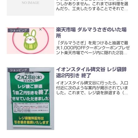
つしかありません。これまでは料理を選
んだり、工夫したりすることでそれで済
ませてきました。が、やはりもう1つほ
しくなり、卓上のIHクッキングヒーター
を購入することにしました。で、ネット
で探してみると、アイリ...
楽天市場 ダルマうさぎのいた場
ショッピング
所
「ダルマうさぎ」を見つけると抽選で最
大1,000円OFFクーポンクーポンプレゼ
ント楽天市場でページ内に隠れた2羽の
ダルマうさぎを見つけてエントリー＆抽
選で最大1,000円OFFクーポンプレゼン
トというのが行われています。こちら→
イオンスタイル碑文谷 レジ袋辞
ショッピング
対象期間：2...
退2円引き 終了
イオンスタイル碑文谷に行ったら、入口
付近に次のような案内が掲示されていま
した。これまで、レジ袋を辞退する（レ
ジ袋不要の旨をレジの方に伝える）と買
い物額から2円引きされていました。そ
れが、2018年2月28日で終了となった
とのこと。このお店で...