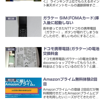
く」 ラインキング上位でもらえるポイン
ト楽天ポイントモールの遺跡探検すごろ
く。ゴールすると3ポイントをもらえま
すが、2,000位以内だと最大5,000ポイ
ントをもらえます。楽天ポイントモール |
ガラケー SIM(FOMAカード)挿
備忘録
遊んで、買...
入後に起動しない
長年使ってきたNTTドコモの携帯電話
（ガラケー）。ボタンが取れてしまうな
どしたので、新しいものにすることにし
ました。これまで使ってきた機種 → N-
09A「i α」の下のボタンが取れていま
す。瞬間接着剤でつけてみましたが、ボ
ドコモ携帯電話(ガラケー)の電池
備忘録
タンをうまく押す...
交換料金
ドコモ携帯電話(ガラケー)の電池交換を
docomoショップでやってもらうとき、
料金はどうなっているのだろう？と調べ
てみました。そうしたところ、同一の電
話機を1年以上利用している場合には、
ドコモポイント500ptまたは1,000pt
Amazonプライム無料体験2回
備忘録
になるよう...
目
Amazonプライムへの登録 2回目だが無
料期間付きだったAmazonプライムビデ
オを利用したいニーズがでてきたので登
録をすることに。私は以前アマプラを使
ったことがあり、2回目の登録となりま