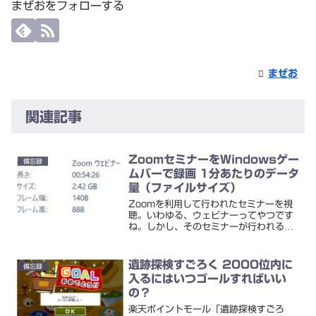
まぜおをフォローする
まぜお
関連記事
ZoomセミナーをWindowsゲー
備忘録
ムバーで録画 1分あたりのデータ
量（ファイルサイズ）
Zoomを利用して行われたセミナーを視
聴。いわゆる、ウェビナーってやつです
ね。しかし、そのセミナーが行われる時
間帯に離席しないといけなかったので、
録画をすることに。Win + Gのゲームバ
ーを使って録画を行いました。ビデオフ
遺跡探検すごろく 2000位内に
備忘録
レームレート設定...
入るにはいつゴールすればいい
の？
楽天ポイントモール「遺跡探検すごろ