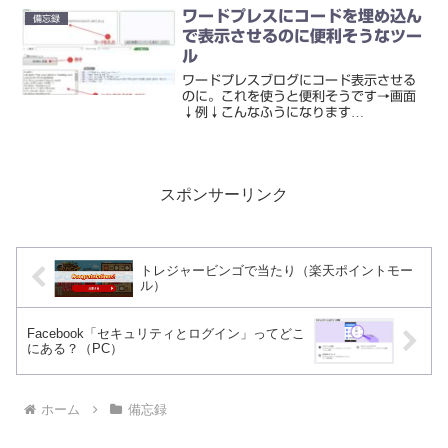
す。ということで無料おためしの期間
ワードプレスにコードを埋め込ん
備忘録
は"なし"だと思...
で表示させるのに便利そうなツー
ル
ワードプレスブログにコード表示させる
のに。これを使うと便利そうです→画面
↓例↓こんなふうになります
↓<IfModule mod_rewrite.c>
RewriteEngine On RewriteCond %
{HTTPS} off Rew...
スポンサーリンク
トレジャービンゴで当たり（楽天ポイントモー
ル）
Facebook「セキュリティとログイン」ってどこ
にある？（PC）
ホーム
備忘録