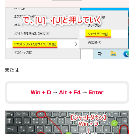
または
Win + D
→
Alt + F4
→
Enter