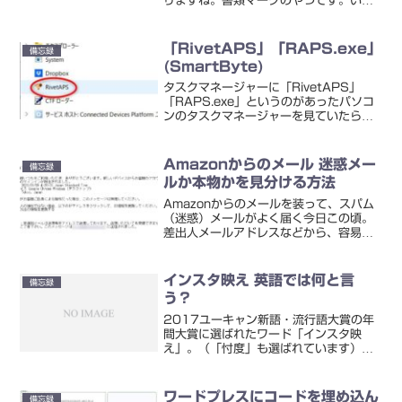
りますね。書類マークのやつです。いま
使っているDELLのノートパソコンで
は、このようになっています。「Ctrl」
と混在というか、一緒のところにありま
「RivetAPS」「RAPS.exe」
備忘録
す。このキーボードを...
(SmartByte)
タスクマネージャーに「RivetAPS」
「RAPS.exe」というのがあったパソコ
ンのタスクマネージャーを見ていたら、
RivetAPSというのが出ていました。詳
細タブのところを見ると同じアイコンで
「RAPS.exe」というのが見られまし
Amazonからのメール 迷惑メー
備忘録
た。...
ルか本物かを見分ける方法
Amazonからのメールを装って、スパム
（迷惑）メールがよく届く今日この頃。
差出人メールアドレスなどから、容易に
見分けられるものもあります。が、なか
には巧妙に作られていて、Emailヘッダー
を見てみても、本物なのかどうかよくわ
インスタ映え 英語では何と言
備忘録
からないような...
う？
2017ユーキャン新語・流行語大賞の年
間大賞に選ばれたワード「インスタ映
え」。（「忖度」も選ばれています）英
語ではなんと言うのでしょうか？調べて
みると、いくつか表現がある様子。
instagrammable（instagramableと
ワードプレスにコードを埋め込ん
備忘録