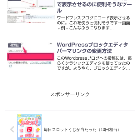
も）【...
で表示させるのに便利そうなツー
ル
ワードプレスブログにコード表示させる
のに。これを使うと便利そうです→画面
↓例↓こんなふうになります
↓<IfModule mod_rewrite.c>
RewriteEngine On RewriteCond %
{HTTPS} off Rew...
WordPressブロックエディタ
備忘録
パーマリンクの変更方法
このWordpressブログへの投稿には、長
らくクラシックエディタを使ってきたの
ですが。ようやく、ブロックエディタに
変更しました。ブロックエディタでパー
マリンクの変更ができない！？しかし、
投稿画面でパーマリンクの変更ができな
くて、ちょっと焦...
スポンサーリンク
毎日スロットくじが当たった（10円相当）