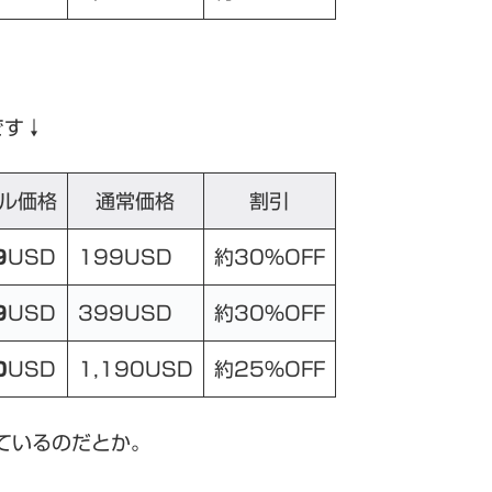
です↓
ル価格
通常価格
割引
9
USD
199USD
約30%OFF
9
USD
399USD
約30%OFF
0
USD
1,190USD
約25%OFF
しているのだとか。