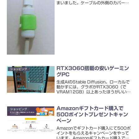
まいました。ケーブルの外側のカバーが
一部破れて、結構ヤバイ感じになってし
まっています・・・「100円均一ショッ
プにこういうのを防ぐためのカバーが売
っていて、...
RTX3060搭載の安いゲーミン
ショッピング
グPC
生成AIのStable Diffusion。ローカルで
動かすには、グラボがRTX3060（で
VRAM12GB）以上あったほうがいいら
しい。安くてどれくらいで手に入るのか
を調べ、実際に買っちゃいました
♪RTX3060のゲーミングPC ネット
Amazonギフトカード購入で
ショッピング
通...
500ポイントプレゼントキャン
ペーン
Amazonでギフトカード購入にて500ポ
イントをもらえるキャンペーンをやって
います。Amazonギフトカード購入で