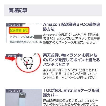
関連記事
Amazon 配送業者SFCの荷物追
ショッピング
跡方法
Amazonで商品注文したところ「配送業
者 SFC」となっていたアマゾンで電子書
籍端末のカバーケースを注文。そうした
ところ、配送業者がSFCとなっていまし
た。「配送業者 SFC」のリンク先（ここ
です）に飛んでもSFCってのは書かれて
楽天お買い物マラソン お買いも
ショッピング
いない感...
のパンダを探してポイント当たる
パンダはどこ？
楽天お買い物マラソンの1企画と思われ
ますが。お買いものパンダを探してポイ
ント当たるキャンペーンが行われていま
す。→楽天お買い物マラソン│お買いも
のパンダを探してポイント当たる！ 抽選
で300名に3,000ポイントがプレゼント
100均のLightningケーブル保
ショッピング
されるそう。お買...
護カバー
iPadの充電に使っているLightningケー
ブルの根元付近がこんなふうになってし