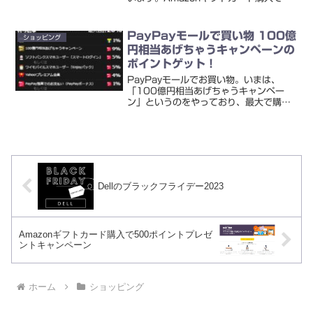
500ポイントプレゼントキャンペーンキ
ャンペーンページAmazonギフトカード
購入で500ptもらえるキャンペーンのペ
PayPayモールで買い物 100億
ショッピング
ージへ...
円相当あげちゃうキャンペーンの
ポイントゲット！
PayPayモールでお買い物。いまは、
「100億円相当あげちゃうキャンペー
ン」というのをやっており、最大で購入
額20%のポイントをもらえます。ポイン
トの内訳はこうです↓キャッシュレス・
消費者還元事業の対象店だと、さらに
5%の還元を受けられる...
Dellのブラックフライデー2023
Amazonギフトカード購入で500ポイントプレゼ
ントキャンペーン
ホーム
ショッピング