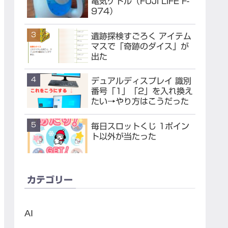
電気ケトル（FUJI LIFE F-
974）
遺跡探検すごろく アイテム
マスで「奇跡のダイス」が
出た
デュアルディスプレイ 識別
番号「1」「2」を入れ換え
たい→やり方はこうだった
毎日スロットくじ 1ポイン
ト以外が当たった
カテゴリー
AI