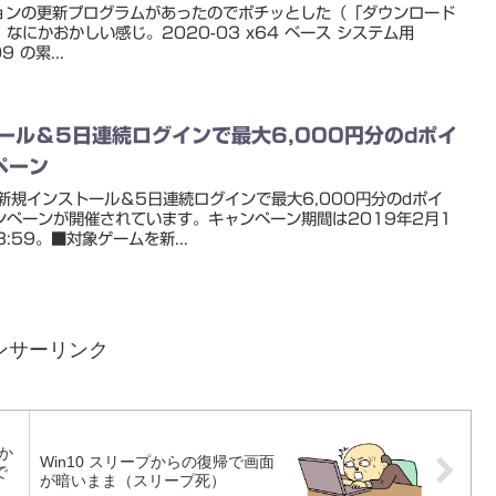
オプションの更新プログラムがあったのでポチッとした（「ダウンロード
にかおかしい感じ。2020-03 x64 ベース システム用
9 の累...
ール＆5日連続ログインで最大6,000円分のdポイ
ペーン
新規インストール＆5日連続ログインで最大6,000円分のdポイ
ンペーンが開催されています。キャンペーン期間は2019年2月1
23:59。■対象ゲームを新...
ンサーリンク
動か
Win10 スリープからの復帰で画面
で
が暗いまま（スリープ死）