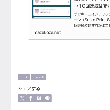
→10回連続はず
ラッキーコインチャレ
ーン（Super Poi
回連続ではずれが出ま
が。記録...
mazekoze.net
日記
未分類
シェアする