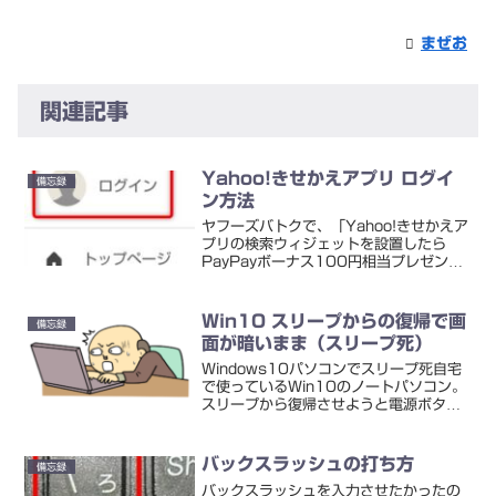
まぜお
関連記事
Yahoo!きせかえアプリ ログイ
備忘録
ン方法
ヤフーズバトクで、「Yahoo!きせかえア
プリの検索ウィジェットを設置したら
PayPayボーナス100円相当プレゼン
ト」ってのをやっています。キャンペー
ン期間は、2021年2月9日（火）12時
00分～2021年3月2日（火）11時59
Win10 スリープからの復帰で画
備忘録
分です...
面が暗いまま（スリープ死）
Windows10パソコンでスリープ死自宅
で使っているWin10のノートパソコン。
スリープから復帰させようと電源ボタン
を押したのですが、なんか変でした。動
作したような音はするのですが、画面が
真っ暗なまま。Enterボタンを押してみ
バックスラッシュの打ち方
備忘録
たり、マウ...
バックスラッシュを入力させたかったの