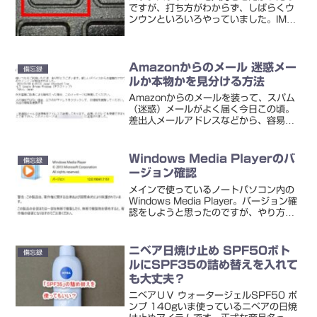
ですが、打ち方がわからず、しばらくウ
ンウンといろいろやっていました。IME
パッドを開いて文字一覧を見てみたり。
が、自分の場合、もっとシンプルなやり
方を見落としているだけでした。なにか
というと ・ ・ ・ ...
Amazonからのメール 迷惑メー
備忘録
ルか本物かを見分ける方法
Amazonからのメールを装って、スパム
（迷惑）メールがよく届く今日この頃。
差出人メールアドレスなどから、容易に
見分けられるものもあります。が、なか
には巧妙に作られていて、Emailヘッダー
を見てみても、本物なのかどうかよくわ
Windows Media Playerのバ
備忘録
からないような...
ージョン確認
メインで使っているノートパソコン内の
Windows Media Player。バージョン確
認をしようと思ったのですが、やり方が
わからずにあれれ・・・となりました。
Windows Media Player のバージョン確
認方法マイクロソフトの...
ニベア日焼け止め SPF50ボト
備忘録
ルにSPF35の詰め替えを入れて
も大丈夫？
ニベアＵＶ ウォータージェルSPF50 ポ
ンプ 140gいま使っているニベアの日焼