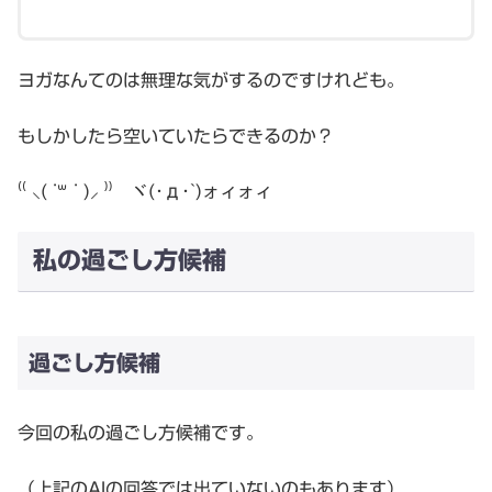
ヨガなんてのは無理な気がするのですけれども。
もしかしたら空いていたらできるのか？
⁽⁽ ⸜( ˙꒳ ˙ )⸝ ⁾⁾ ヾ(･д･`)ォィォィ
私の過ごし方候補
過ごし方候補
今回の私の過ごし方候補です。
（上記のAIの回答では出ていないのもあります）