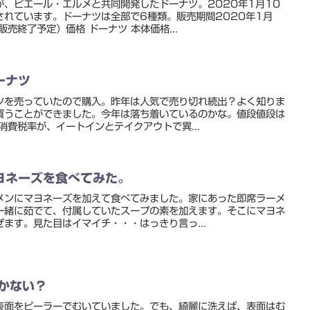
、ピエール・エルメと共同開発したドーナツ。2020年1月10
されています。ドーナツは全部で6種類。販売期間2020年1月
売終了予定）価格 ドーナツ 本体価格...
ーナツ
ツを売っていたので購入。昨年は人気で売り切れ続出？よく知りま
買うことができました。今年は落ち着いているのかな。値段値段は
消費税率が、イートインとテイクアウトで異...
ヨネーズを食べてみた。
メンにマヨネーズを加えて食べてみました。家にあった即席ラーメ
一緒に茹でて、付属していたスープの素を加えます。そこにマヨネ
ます。見た目はイマイチ・・・はっきり言っ...
かない？
表面をピーラーでむいていました。でも、綺麗に洗えば、表面はむ