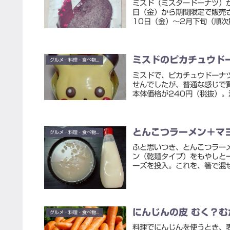
ミスド（ミスタードーナツ）が
日（金）から期間限定で販売
10日（金）～2月下旬（順次販
ミスドのピカチュウド
グルメ・料理・食べ物・お酒
ミスドで、ピカチュウドーナ
せんでしたが、普通な感じで
本体価格が240円（税抜）。
とんこつラーメン＋マ
グルメ・料理・食べ物・お酒
ふと思いつき、とんこつラー
ン（乾麺タイプ）をもやしと
ーズを投入。これを、箸で混ぜ
にんじんの皮 むく？む
グルメ・料理・食べ物・お酒
料理でにんじんを使うとき、